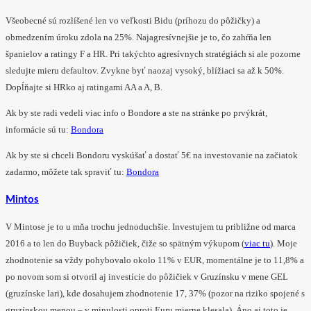
Všeobecné sú rozlíšené len vo veľkosti Bidu (príhozu do pôžičky) a
obmedzením úroku zdola na 25%. Najagresívnejšie je to, čo zahŕňa len
španielov a ratingy F a HR. Pri takýchto agresívnych stratégiách si ale pozorne
sledujte mieru defaultov. Zvykne byť naozaj vysoký, blížiaci sa až k 50%.
Dopĺňajte si HRko aj ratingami AA a A, B.
Ak by ste radi vedeli viac info o Bondore a ste na stránke po prvýkrát,
informácie sú tu:
Bondora
Ak by ste si chceli Bondoru vyskúšať a dostať 5€ na investovanie na začiatok
zadarmo, môžete tak spraviť tu:
Bondora
Mintos
V Mintose je to u mňa trochu jednoduchšie. Investujem tu približne od marca
2016 a to len do Buyback pôžičiek, čiže so spätným výkupom (
viac tu
). Moje
zhodnotenie sa vždy pohybovalo okolo 11% v EUR, momentálne je to 11,8% a
po novom som si otvoril aj investície do pôžičiek v Gruzínsku v mene GEL
(gruzínske lari), kde dosahujem zhodnotenie 17, 37% (pozor na riziko spojené s
gruzínskou menou – v minulosti oproti Euru mierne klesala). Áno aj toto je