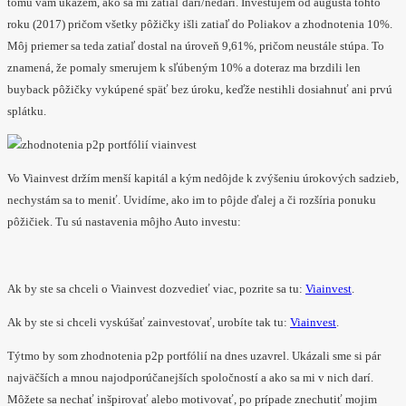
tomu vám ukážem, ako sa mi zatiaľ darí/nedarí. Investujem od augusta tohto
roku (2017) pričom všetky pôžičky išli zatiaľ do Poliakov a zhodnotenia 10%.
Môj priemer sa teda zatiaľ dostal na úroveň 9,61%, pričom neustále stúpa. To
znamená, že pomaly smerujem k sľúbeným 10% a doteraz ma brzdili len
buyback pôžičky vykúpené späť bez úroku, keďže nestihli dosiahnuť ani prvú
splátku.
Vo Viainvest držím menší kapitál a kým nedôjde k zvýšeniu úrokových sadzieb,
nechystám sa to meniť. Uvidíme, ako im to pôjde ďalej a či rozšíria ponuku
pôžičiek. Tu sú nastavenia môjho Auto investu:
Ak by ste sa chceli o Viainvest dozvedieť viac, pozrite sa tu:
Viainvest
.
Ak by ste si chceli vyskúšať zainvestovať, urobíte tak tu:
Viainvest
.
Týtmo by som zhodnotenia p2p portfólií na dnes uzavrel. Ukázali sme si pár
najväčších a mnou najodporúčanejších spoločností a ako sa mi v nich darí.
Môžete sa nechať inšpirovať alebo motivovať, po prípade znechutiť mojim