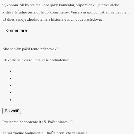
výkonom. Ak by ste mali hocijaký komentár, pripomienku, otázku alebo
kritiku, kľudne píšte dole do komentárov. Viacerým spoločnostiam sa venujem
už dnes a moje zhodnotenia a história u nich bude nasledovať.
Komentáre
Ako sa vám páčil tento príspevok?
Kliknite na hviezdu pre vaše hodnotenie!
Potvrdiť
Priemerné hodnotenie
0
/ 5. Počet hlasov:
0
Zatiaľ žiadne hodnotenie! Buďte prvý, kto zahlasuje.