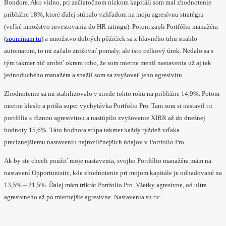
Bondore. Ako vidno, pri začiatočnom nízkom kapitáli som mal zhodnotenie
približne 18%, ktoré ďalej stúpalo vzhľadom na moju agresívnu stratégiu
(veľké množstvo investovania do HR ratingu). Potom zapli Portfólio manažéra
(
spomínam tu
) a množstvo dobrých pôžičiek sa z hlavného trhu stiahlo
automatom, to mi začalo znižovať pomaly, ale isto celkový úrok. Nedalo sa s
tým takmer nič urobiť okrem toho, že som mierne menil nastavenia už aj tak
jednoduchého manažéra a snažil som sa zvyšovať jeho agresivitu.
Zhodnotenie sa mi stabilizovalo v strede tohto roku na približne 14,9%. Potom
mierne kleslo a prišla super vychytávka Portfolio Pro. Tam som si nastavil tri
portfólia s rôznou agresivitou a nastúpilo zvyšovanie XIRR až do dnešnej
hodnoty 15,6%. Táto hodnota stúpa takmer každý týždeň vďaka
precíznejšiemu nastaveniu najrozličnejších údajov v Portfolio Pro.
Ak by ste chceli použiť moje nastavenia, svojho Portfólio manažéra mám na
nastavení Opportunistic, kde zhodnotenie pri mojom kapitále je odhadované na
13,5% – 21,5%. Ďalej mám trikrát Portfolio Pro. Všetky agresívne, od ultra
agresívneho až po miernejšie agresívne. Nastavenia sú tu: