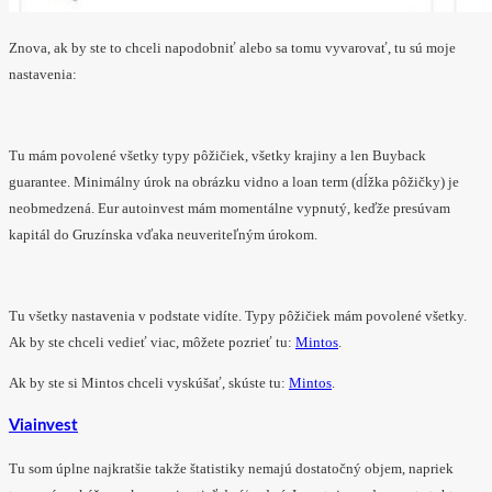
Znova, ak by ste to chceli napodobniť alebo sa tomu vyvarovať, tu sú moje
nastavenia:
Tu mám povolené všetky typy pôžičiek, všetky krajiny a len Buyback
guarantee. Minimálny úrok na obrázku vidno a loan term (dĺžka pôžičky) je
neobmedzená. Eur autoinvest mám momentálne vypnutý, keďže presúvam
kapitál do Gruzínska vďaka neuveriteľným úrokom.
Tu všetky nastavenia v podstate vidíte. Typy pôžičiek mám povolené všetky.
Ak by ste chceli vedieť viac, môžete pozrieť tu:
Mintos
.
Ak by ste si Mintos chceli vyskúšať, skúste tu:
Mintos
.
Viainvest
Tu som úplne najkratšie takže štatistiky nemajú dostatočný objem, napriek