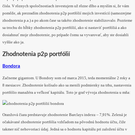
čísla. V rôznych spoločnostiach investujem už rôzne dlho a myslím si, že vám
pomôže, ak prezradím zhodnotenia p2p portfólií mojich investícií (samozrejme
zhodnotenia p.a.) a po akom čase sa takéto zhodnotenie stabilizovalo. Pozrieme
sa trochu do hĺbky zhodnotenia p2p portfólií, ako si nastaviť portfóliá a ako
dosiahnuť moje zhodnotenie, po prípade čomu sa vyvarovať, aby ste dosiahli
vyššie ako ja.
Zhodnotenia p2p portfólií
Bondora
Začneme gigantom. U Bondory som od marca 2015, teda momentálne 2 roky a
8 mesiacov. Zhodnotenie kolísalo ako sa menili podmienky na trhu, nastavenia
portfólio manažéra a veľkosť kapitálu. Toto je graf vývoja zhodnotenia u mňa:
Oranžová čiara predstavuje zhodnotenie Barclays indexu – 7,91%. Zelená je
očakávané zhodnotenie portfólia vzhľadom na pôvodnú hodnotu účtu, čiže
takmer nič nehovoriaci údaj. Jedná sa o hodnotu kapitálu pri založení účtu v