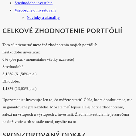
Strednodobé investície
Všeobecne o investovaní
Novinky a aktuality
CELKOVÉ ZHODNOTENIE PORTFÓLIÍ
Toto sú priemerné
mesačné
zhodnotenia mojich portfólií:
Krátkodobé investície:
0%
(0% p.a. - momentálne všetky uzavreté)
Strednodobé:
5,13%
(61,56% p.a.)
Dlhodobé:
1,13%
(13,65% p.a.)
Upozornenie: Investujte len to, čo môžete stratiť. Čísla, ktoré dosahujem ja, nie
sú garantované pre každého. Môžete mať lepšie ale aj horšie zhodnotenie,
záleží na vstupoch a výstupoch z investícií. Žiadna investícia nie je zaručená
na doživotie a trh sa stále mení, myslite na to.
SPONZOROVANÝ ODKAZ