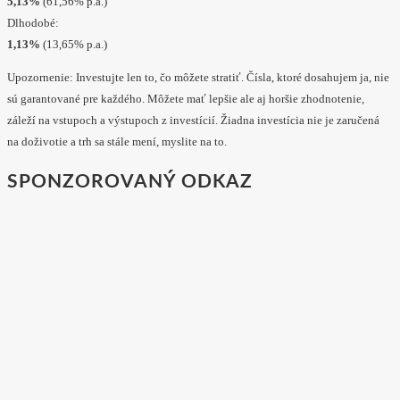
5,13%
(61,56% p.a.)
Dlhodobé:
1,13%
(13,65% p.a.)
Upozornenie: Investujte len to, čo môžete stratiť. Čísla, ktoré dosahujem ja, nie
sú garantované pre každého. Môžete mať lepšie ale aj horšie zhodnotenie,
záleží na vstupoch a výstupoch z investícií. Žiadna investícia nie je zaručená
na doživotie a trh sa stále mení, myslite na to.
SPONZOROVANÝ ODKAZ