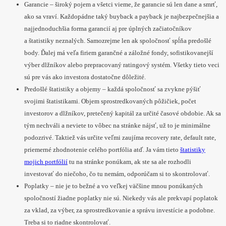
Garancie – široký pojem a všetci vieme, že garancie sú len dane a smrť,
ako sa vraví. Každopádne taký buyback a payback je najbezpečnejšia a
najjednoduchšia forma garancií aj pre úplných začiatočníkov
a štatistiky neznalých. Samozrejme len ak spoločnosť spĺňa predošlé
body. Ďalej má veľa firiem garančné a záložné fondy, sofistikovanejší
výber dlžníkov alebo prepracovaný ratingový systém. Všetky tieto veci
sú pre vás ako investora dostatočne dôležité.
Predošlé štatistiky a objemy – každá spoločnosť sa zvykne pýšiť
svojimi štatistikami. Objem sprostredkovaných pôžičiek, počet
investorov a dlžníkov, pretečený kapitál za určité časové obdobie. Ak sa
tým nechváli a neviete to vôbec na stránke nájsť, už to je minimálne
podozrivé. Taktiež vás určite veľmi zaujíma recovery rate, default rate,
priemerné zhodnotenie celého portfólia atď. Ja vám tieto
štatistiky
mojich portfólií
tu na stránke ponúkam, ak ste sa ale rozhodli
investovať do niečoho, čo tu nemám, odporúčam si to skontrolovať.
Poplatky – nie je to bežné a vo veľkej väčšine mnou ponúkaných
spoločností žiadne poplatky nie sú. Niekedy vás ale prekvapí poplatok
za vklad, za výber, za sprostredkovanie a správu investície a podobne.
Treba si to riadne skontrolovať.