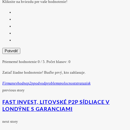
Kliknite na hviezdu pre vaše hodnotenie!
Potvrdiť
Priemerné hodnotenie
0
/ 5. Počet hlasov:
0
Zatiaľ žiadne hodnotenie! Buďte prvý, kto zahlasuje.
Firma
Nevhodne
P2p
Podvod
Problem
Spolocnost
Strata
Zisk
previous story
FAST INVEST, LITOVSKÉ P2P SÍDLIACE V
LONDÝNE S GARANCIAMI
next story