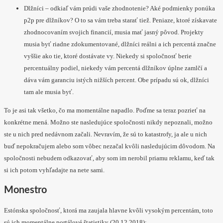
Dlžníci – odkiaľ vám prúdi vaše zhodnotenie? Aké podmienky ponúka
p2p pre dlžníkov? O to sa vám treba starať tiež. Peniaze, ktoré získavate
zhodnocovaním svojich financií, musia mať jasný pôvod. Projekty
musia byť riadne zdokumentované, dlžníci reálni a ich percentá značne
vyššie ako tie, ktoré dostávate vy. Niekedy si spoločnosť berie
percentuálny podiel, niekedy vám percentá dlžníkov úplne zamlčí a
dáva vám garanciu istých nižších percent. Obe prípadu sú ok, dlžníci
tam ale musia byť.
To je asi tak všetko, čo ma momentálne napadlo. Poďme sa teraz pozrieť na
konkrétne mená. Možno ste nasledujúce spoločnosti nikdy nepoznali, možno
ste u nich pred nedávnom začali. Nevravím, že sú to katastrofy, ja ale u nich
buď nepokračujem alebo som vôbec nezačal kvôli nasledujúcim dôvodom. Na
spoločnosti nebudem odkazovať, aby som im nerobil priamu reklamu, keď tak
si ich potom vyhľadajte na nete sami.
Monestro
Estónska spoločnosť, ktorá ma zaujala hlavne kvôli vysokým percentám, toto
sú ich momentálne portálové štatistiky (20.12.2018):