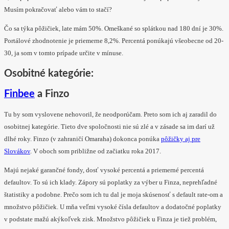
Musím pokračovať alebo vám to stačí?
Čo sa týka pôžičiek, late mám 50%. Omeškané so splátkou nad 180 dní je 30%.
Portálové zhodnotenie je priemerne 8,2%. Percentá ponúkajú všeobecne od 20-
30, ja som v tomto prípade určite v mínuse.
Osobitné kategórie:
Finbee
a Finzo
Tu by som vyslovene nehovoril, že neodporúčam. Preto som ich aj zaradil do
osobitnej kategórie. Tieto dve spoločnosti nie sú zlé a v zásade sa im darí už
dlhé roky. Finzo (v zahraničí Omaraha) dokonca ponúka
pôžičky aj pre
Slovákov
. V oboch som približne od začiatku roka 2017.
Majú nejaké garančné fondy, dosť vysoké percentá a priemerné percentá
defaultov. To sú ich klady. Zápory sú poplatky za výber u Finza, neprehľadné
štatistiky a podobne. Prečo som ich tu dal je moja skúsenosť s default rate-om a
množstvo pôžičiek. U mňa veľmi vysoké čísla defaultov a dodatočné poplatky
v podstate mažú akýkoľvek zisk. Množstvo pôžičiek u Finza je tiež problém,