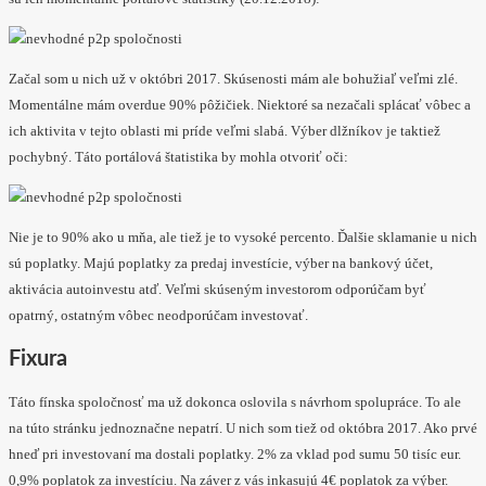
Začal som u nich už v októbri 2017. Skúsenosti mám ale bohužiaľ veľmi zlé.
Momentálne mám overdue 90% pôžičiek. Niektoré sa nezačali splácať vôbec a
ich aktivita v tejto oblasti mi príde veľmi slabá. Výber dlžníkov je taktiež
pochybný. Táto portálová štatistika by mohla otvoriť oči:
Nie je to 90% ako u mňa, ale tiež je to vysoké percento. Ďalšie sklamanie u nich
sú poplatky. Majú poplatky za predaj investície, výber na bankový účet,
aktivácia autoinvestu atď. Veľmi skúseným investorom odporúčam byť
opatrný, ostatným vôbec neodporúčam investovať.
Fixura
Táto fínska spoločnosť ma už dokonca oslovila s návrhom spolupráce. To ale
na túto stránku jednoznačne nepatrí. U nich som tiež od októbra 2017. Ako prvé
hneď pri investovaní ma dostali poplatky. 2% za vklad pod sumu 50 tisíc eur.
0,9% poplatok za investíciu. Na záver z vás inkasujú 4€ poplatok za výber.