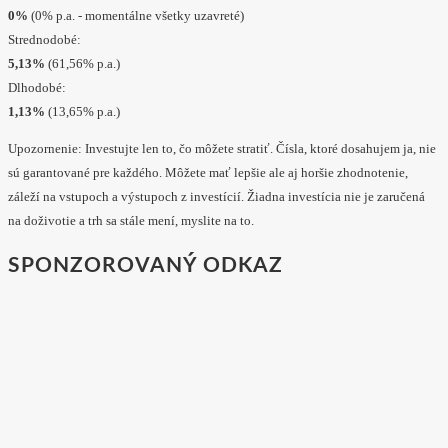
0%
(0% p.a. - momentálne všetky uzavreté)
Strednodobé:
5,13%
(61,56% p.a.)
Dlhodobé:
1,13%
(13,65% p.a.)
Upozornenie: Investujte len to, čo môžete stratiť. Čísla, ktoré dosahujem ja, nie
sú garantované pre každého. Môžete mať lepšie ale aj horšie zhodnotenie,
záleží na vstupoch a výstupoch z investícií. Žiadna investícia nie je zaručená
na doživotie a trh sa stále mení, myslite na to.
SPONZOROVANÝ ODKAZ