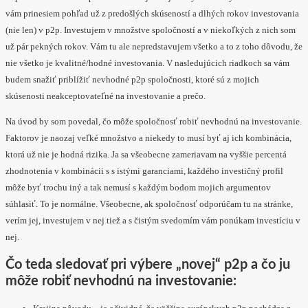
vám prinesiem pohľad už z predošlých skúseností a dlhých rokov investovania
(nie len) v p2p. Investujem v množstve spoločností a v niekoľkých z nich som
už pár pekných rokov. Vám tu ale nepredstavujem všetko a to z toho dôvodu, že
nie všetko je kvalitné/hodné investovania. V nasledujúcich riadkoch sa vám
budem snažiť priblížiť nevhodné p2p spoločnosti, ktoré sú z mojich
skúsenosti neakceptovateľné na investovanie a prečo.
Na úvod by som povedal, čo môže spoločnosť robiť nevhodnú na investovanie.
Faktorov je naozaj veľké množstvo a niekedy to musí byť aj ich kombinácia,
ktorá už nie je hodná rizika. Ja sa všeobecne zameriavam na vyššie percentá
zhodnotenia v kombinácii s s istými garanciami, každého investičný profil
môže byť trochu iný a tak nemusí s každým bodom mojich argumentov
súhlasiť. To je normálne. Všeobecne, ak spoločnosť odporúčam tu na stránke,
verím jej, investujem v nej tiež a s čistým svedomím vám ponúkam investíciu v
nej.
Čo teda sledovať pri výbere „novej“ p2p a čo ju
môže robiť nevhodnú na investovanie: