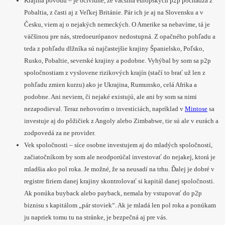
Krajina pôvodu – je očividné, že väčšina európskych p2p pochádza z
Pobaltia, z časti aj z Veľkej Británie. Pár ich je aj na Slovensku a v
Česku, viem aj o nejakých nemeckých. O Amerike sa nebavíme, tá je
väčšinou pre nás, stredoeurópanov nedostupná. Z opačného pohľadu a
teda z pohľadu dlžníka sú najčastejšie krajiny Španielsko, Poľsko,
Rusko, Pobaltie, severské krajiny a podobne. Vyhýbal by som sa p2p
spoločnostiam z vyslovene rizikových krajín (stačí to brať už len z
pohľadu zmien kurzu) ako je Ukrajina, Rumunsko, celá Afrika a
podobne. Ani neviem, či nejaké existujú, ale ani by som sa nimi
nezapodieval. Teraz nehovorím o investíciách, napríklad v
Mintose
sa
investuje aj do pôžičiek z Angoly alebo Zimbabwe, tie sú ale v eurách a
zodpovedá za ne provider.
Vek spoločnosti – síce osobne investujem aj do mladých spoločností,
začiatočníkom by som ale neodporúčal investovať do nejakej, ktorá je
mladšia ako pol roka. Je možné, že sa neusadí na trhu. Ďalej je dobré v
registre firiem danej krajiny skontrolovať si kapitál danej spoločnosti.
Ak ponúka buyback alebo payback, nemala by vstupovať do p2p
biznisu s kapitálom „pár stoviek“. Ak je mladá len pol roka a ponúkam
ju napriek tomu tu na stránke, je bezpečná aj pre vás.