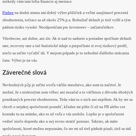
niekedy vám tam ležia financie aj mesiace.
Finbee
na druhú stranu má dobrý výber pôžičiek a veľmi zaujímavé percentá
zhodnotenia, točiace sa až okolo 25% p.a. Bohužiaľ default je tiež vyšší a tým
pádom riziko vysoké. Neodporúčam pre investorov – začiatočníkov.
Všeobecne, ani dobre, ani zle. Ak si nad to sadnete a poriadne spočítate default
rate, recovery rate a iné štatistické údaje a prepočítate si svoj rizikový profil,
niečo sa určite vyťažiť dá. V mojom prípade je to nehodné ďalšieho strácania
času. Výber je na vás.
Záverečné slová
Nevhodných p2p je určite oveľa väčšie množstvo, ako som tu načrtol. Je
možné, že s niektorými som vôbec ani nezačal a to väčšinou z dôvodu úbohých
ponúkaných percent zhodnotenia. Teda vám tu o nich ani nepíšem. Ak by ste sa
chceli o nejakej spoločnosti poradiť, kľudne mi píšte či už na FB alebo cez
kontakt tu na stránke, ako to už veľa z vás urobilo. Lepšie je o spoločnosti
vedieť niečo dopredu ako u nej rovno stratiť peniaze. Takisto, ak máte
spoločnosti, ktoré možno nepoznám, čo ste mi už tiež párkrát písali, tiež sa rád
niečo nové dozviem.