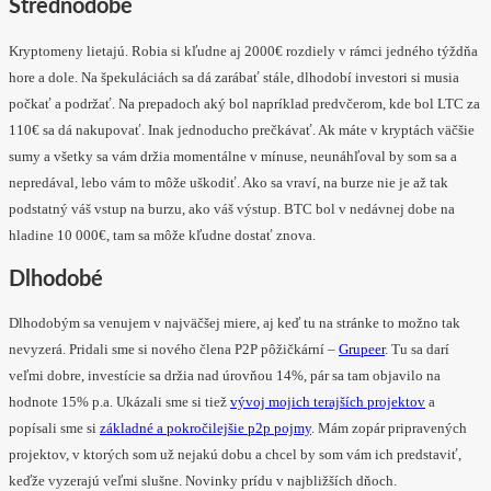
Strednodobé
Kryptomeny lietajú. Robia si kľudne aj 2000€ rozdiely v rámci jedného týždňa
hore a dole. Na špekuláciách sa dá zarábať stále, dlhodobí investori si musia
počkať a podržať. Na prepadoch aký bol napríklad predvčerom, kde bol LTC za
110€ sa dá nakupovať. Inak jednoducho prečkávať. Ak máte v kryptách väčšie
sumy a všetky sa vám držia momentálne v mínuse, neunáhľoval by som sa a
nepredával, lebo vám to môže uškodiť. Ako sa vraví, na burze nie je až tak
podstatný váš vstup na burzu, ako váš výstup. BTC bol v nedávnej dobe na
hladine 10 000€, tam sa môže kľudne dostať znova.
Dlhodobé
Dlhodobým sa venujem v najväčšej miere, aj keď tu na stránke to možno tak
nevyzerá. Pridali sme si nového člena P2P pôžičkární –
Grupeer
. Tu sa darí
veľmi dobre, investície sa držia nad úrovňou 14%, pár sa tam objavilo na
hodnote 15% p.a. Ukázali sme si tiež
vývoj mojich terajších projektov
a
popísali sme si
základné a pokročilejšie p2p pojmy
. Mám zopár pripravených
projektov, v ktorých som už nejakú dobu a chcel by som vám ich predstaviť,
keďže vyzerajú veľmi slušne. Novinky prídu v najbližších dňoch.