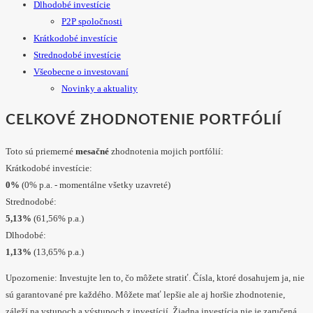
Dlhodobé investície
P2P spoločnosti
Krátkodobé investície
Strednodobé investície
Všeobecne o investovaní
Novinky a aktuality
CELKOVÉ ZHODNOTENIE PORTFÓLIÍ
Toto sú priemerné
mesačné
zhodnotenia mojich portfólií:
Krátkodobé investície:
0%
(0% p.a. - momentálne všetky uzavreté)
Strednodobé:
5,13%
(61,56% p.a.)
Dlhodobé:
1,13%
(13,65% p.a.)
Upozornenie: Investujte len to, čo môžete stratiť. Čísla, ktoré dosahujem ja, nie
sú garantované pre každého. Môžete mať lepšie ale aj horšie zhodnotenie,
záleží na vstupoch a výstupoch z investícií. Žiadna investícia nie je zaručená