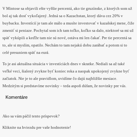
V Mintose sa objavili ešte vyššie percentá, ako tie gruzínske, z ktorých som už
bol aj tak dosť vykoľajený. Jedná sa o Kazachstan, ktorý dáva cez 20% v
buybacku. Investícií je tam ale málo a musíte investovať v kazašskej mene, čiže
zmeniť si peniaze. Pochytal som ich tam toľko, koľko sa dalo, niektoré sa mi už
späť vykúpili a keďže tam nie sú nové, ostáva mi len čakať. Pre tie percentá sa
to, ale si myslím, opatilo. Nechám to tam nejakú dobu zarábať a potom si to
celé presuniem späť na eurá.
To je asi aktuálna situácia v investíciách dnes v skratke. Nediali sa až také
veľké veci, šialený zvykne byť koniec roka a naopak upokojený zvykne byť
začiatok. Nie je to ale pravidlom, uvidíme čo dajú najbližšie mesiace.
Medzitým si predstavíme novinky – teda aspoň dúfam, že novinky pre vás.
Komentáre
Ako sa vám páčil tento príspevok?
Kliknite na hviezdu pre vaše hodnotenie!