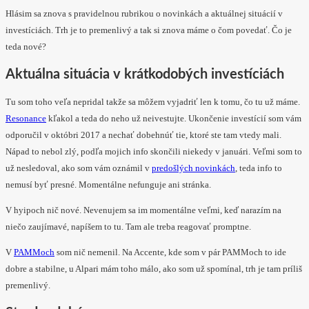
Hlásim sa znova s pravidelnou rubrikou o novinkách a aktuálnej situácií v
investíciách. Trh je to premenlivý a tak si znova máme o čom povedať. Čo je
teda nové?
Aktuálna situácia v krátkodobých investíciách
Tu som toho veľa nepridal takže sa môžem vyjadriť len k tomu, čo tu už máme.
Resonance
kľakol a teda do neho už neivestujte. Ukončenie investícií som vám
odporučil v októbri 2017 a nechať dobehnúť tie, ktoré ste tam vtedy mali.
Nápad to nebol zlý, podľa mojich info skončili niekedy v januári. Veľmi som to
už nesledoval, ako som vám oznámil v
predošlých novinkách
, teda info to
nemusí byť presné. Momentálne nefunguje ani stránka.
V hyipoch nič nové. Nevenujem sa im momentálne veľmi, keď narazím na
niečo zaujímavé, napíšem to tu. Tam ale treba reagovať promptne.
V
PAMMoch
som nič nemenil. Na Accente, kde som v pár PAMMoch to ide
dobre a stabilne, u Alpari mám toho málo, ako som už spomínal, trh je tam príliš
premenlivý.