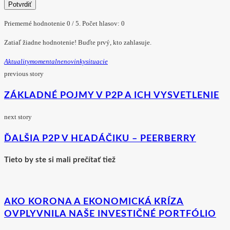
Potvrdiť
Priemerné hodnotenie
0
/ 5. Počet hlasov:
0
Zatiaľ žiadne hodnotenie! Buďte prvý, kto zahlasuje.
Aktuality
Momentalne
Novinky
Situacie
previous story
ZÁKLADNÉ POJMY V P2P A ICH VYSVETLENIE
next story
ĎALŠIA P2P V HĽADÁČIKU – PEERBERRY
Tieto by ste si mali prečítať tiež
AKO KORONA A EKONOMICKÁ KRÍZA
OVPLYVNILA NAŠE INVESTIČNÉ PORTFÓLIO