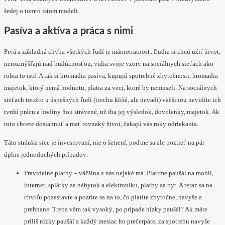
šedej o tomto istom modeli.
Pasíva a aktíva a práca s nimi
Prvá a základná chyba všetkých ľudí je márnotratnosť. Ľudia si chcú užiť život,
nerozmýšľajú nad budúcnosťou, vidia svoje vzory na sociálnych sieťach ako
robia to isté. A tak si hromadia pasíva, kupujú spotrebné zbytočnosti, hromadia
majetok, ktorý nemá hodnotu, platia za veci, ktoré by nemuseli. Na sociálnych
sieťach totižto u úspešných ľudí (trochu klišé, ale nevadí) väčšinou nevidíte ich
tvrdú prácu a hodiny ňou strávené, už iba jej výsledok, dovolenky, majetok. Ak
toto chcete dosiahnuť a mať rovnaký život, čakajú vás roky odriekania.
Táto stránka síce je investovaní, nie o šetrení, poďme sa ale pozrieť na pár
úplne jednoduchých prípadov:
Pravidelné platby – väčšina z nás nejaké má. Platíme paušál na mobil,
internet, splátky za nábytok a elektroniku, platby za byt. A teraz sa na
chvíľu pozastavte a pozrite sa na to, čo platíte zbytočne, navyše a
prehnane. Treba vám tak vysoký, po prípade nízky paušál? Ak máte
príliš nízky paušál a každý mesiac ho prečerpáte, za spotrebu navyše