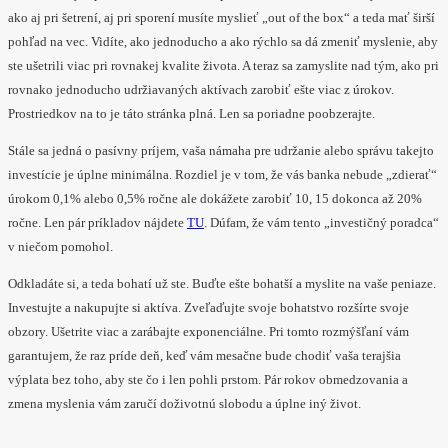
ako aj pri šetrení, aj pri sporení musíte myslieť „out of the box“ a teda mať širší
pohľad na vec. Vidíte, ako jednoducho a ako rýchlo sa dá zmeniť myslenie, aby
ste ušetrili viac pri rovnakej kvalite života. A teraz sa zamyslite nad tým, ako pri
rovnako jednoducho udržiavaných aktívach zarobiť ešte viac z úrokov.
Prostriedkov na to je táto stránka plná. Len sa poriadne poobzerajte.
Stále sa jedná o pasívny príjem, vaša námaha pre udržanie alebo správu takejto
investície je úplne minimálna. Rozdiel je v tom, že vás banka nebude „zdierať“
úrokom 0,1% alebo 0,5% ročne ale dokážete zarobiť 10, 15 dokonca až 20%
ročne. Len pár príkladov nájdete
TU
. Dúfam, že vám tento „investičný poradca“
v niečom pomohol.
Odkladáte si, a teda bohatí už ste. Buďte ešte bohatší a myslite na vaše peniaze.
Investujte a nakupujte si aktíva. Zveľaďujte svoje bohatstvo rozšírte svoje
obzory. Ušetrite viac a zarábajte exponenciálne. Pri tomto rozmýšľaní vám
garantujem, že raz príde deň, keď vám mesačne bude chodiť vaša terajšia
výplata bez toho, aby ste čo i len pohli prstom. Pár rokov obmedzovania a
zmena myslenia vám zaručí doživotnú slobodu a úplne iný život.