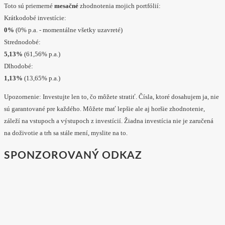
Toto sú priemerné
mesačné
zhodnotenia mojich portfólií:
Krátkodobé investície:
0%
(0% p.a. - momentálne všetky uzavreté)
Strednodobé:
5,13%
(61,56% p.a.)
Dlhodobé:
1,13%
(13,65% p.a.)
Upozornenie: Investujte len to, čo môžete stratiť. Čísla, ktoré dosahujem ja, nie
sú garantované pre každého. Môžete mať lepšie ale aj horšie zhodnotenie,
záleží na vstupoch a výstupoch z investícií. Žiadna investícia nie je zaručená
na doživotie a trh sa stále mení, myslite na to.
SPONZOROVANÝ ODKAZ