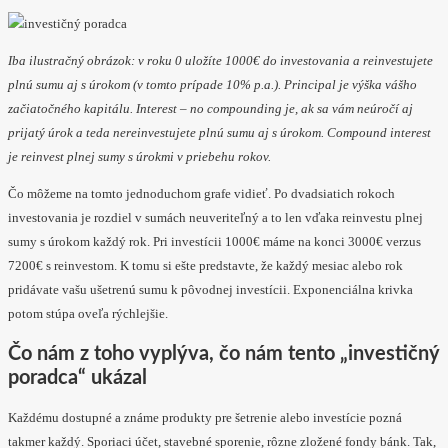
Iba ilustračný obrázok: v roku 0 uložíte 1000€ do investovania a reinvestujete
plnú sumu aj s úrokom (v tomto prípade 10% p.a.). Principal je výška vášho
začiatočného kapitálu. Interest – no compounding je, ak sa vám neúročí aj
prijatý úrok a teda nereinvestujete plnú sumu aj s úrokom. Compound interest
je reinvest plnej sumy s úrokmi v priebehu rokov.
Čo môžeme na tomto jednoduchom grafe vidieť. Po dvadsiatich rokoch
investovania je rozdiel v sumách neuveriteľný a to len vďaka reinvestu plnej
sumy s úrokom každý rok. Pri investícii 1000€ máme na konci 3000€ verzus
7200€ s reinvestom. K tomu si ešte predstavte, že každý mesiac alebo rok
pridávate vašu ušetrenú sumu k pôvodnej investícii. Exponenciálna krivka
potom stúpa oveľa rýchlejšie.
Čo nám z toho vyplýva, čo nám tento „investičný
poradca“ ukázal
Každému dostupné a známe produkty pre šetrenie alebo investície pozná
takmer každý. Sporiaci účet, stavebné sporenie, rôzne zložené fondy bánk. Tak,