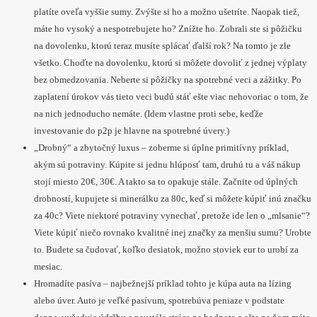
platíte oveľa vyššie sumy. Zvýšte si ho a možno ušetríte. Naopak tiež,
máte ho vysoký a nespotrebujete ho? Znížte ho. Zobrali ste si pôžičku
na dovolenku, ktorú teraz musíte splácať ďalší rok? Na tomto je zle
všetko. Choďte na dovolenku, ktorú si môžete dovoliť z jednej výplaty
bez obmedzovania. Neberte si pôžičky na spotrebné veci a zážitky. Po
zaplatení úrokov vás tieto veci budú stáť ešte viac nehovoriac o tom, že
na nich jednoducho nemáte. (Idem vlastne proti sebe, keďže
investovanie do p2p je hlavne na spotrebné úvery.)
„Drobný“ a zbytočný luxus – zoberme si úplne primitívny príklad,
akým sú potraviny. Kúpite si jednu hlúposť tam, druhú tu a váš nákup
stojí miesto 20€, 30€. A takto sa to opakuje stále. Začnite od úplných
drobností, kupujete si minerálku za 80c, keď si môžete kúpiť inú značku
za 40c? Viete niektoré potraviny vynechať, pretože ide len o „mlsanie“?
Viete kúpiť niečo rovnako kvalitné inej značky za menšiu sumu? Urobte
to. Budete sa čudovať, koľko desiatok, možno stoviek eur to urobí za
mesiac.
Hromadíte pasíva – najbežnejší príklad tohto je kúpa auta na lízing
alebo úver. Auto je veľké pasívum, spotrebúva peniaze v podstate