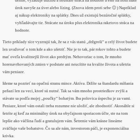
denne, vyžaduje údržbu a neustále stráca na hodnote a ešte na ňom máte
úrok navyše za úver alebo lízing. (Znova idem proti sebe 🙂 ) Napríklad
aj nákup elektroniky na splátky. Dnes už existujú bezúročné splátky,
vyhľadávajte tie. Strácate na úroku plus elektronika raketovo stráca na
hodnote.
Tieto príklady síce vyzerajú tak, že sa z vás stanú „držgroši“ a celý život budete
len uvažovať o tom kde a ako ušetriť. Nie je to tak, pár rokov tohto a budete
mať oveľa kvalitnejší život ako predtým. Nehovoriac o tom, že mnoho
horenavrhovaných zmien v podstate ani neucítite na kvalite života a ušetria
vám peniaze.
Ideme sa pozrieť na opačnú stranu mince. Aktíva. Držíte sa štandardu míňania
peňazí len za veci, ktoré sú nutné. Tak sa vám mnoho prostriedkov zvýši a
stávate sa podľa mojej „poučky“ bohatým. Iba polovica úspechu je za vami.
Peniaze, ktoré vám ostali treba rozumne nie uložiť, ale zhodnotiť. Akonáhle si
šetríte aj keď za minimálny úrok na obyčajnom sporiacom účte, ste na tom
lepšie ako väčšina ľudí a gratulujem vám. Šetrenie vám krásne lineárne
zväčšuje vaše bohatstvo. Čo sa ale nám, investorom páči, je exponenciálna
krivka.