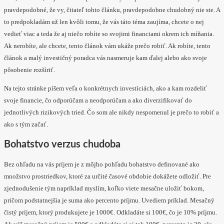
pravdepodobné, že vy, čitateľ tohto článku, pravdepodobne chudobný nie ste. A
to predpokladám už len kvôli tomu, že vás táto téma zaujíma, chcete o nej
vedieť viac a teda že aj niečo robíte so svojimi financiami okrem ich míňania.
Ak nerobíte, ale chcete, tento článok vám ukáže prečo robiť. Ak robíte, tento
článok a malý investičný poradca vás nasmeruje kam ďalej alebo ako svoje
pôsobenie rozšíriť.
Na tejto stránke píšem veľa o konkrétnych investíciách, ako a kam rozdeliť
svoje financie, čo odporúčam a neodporúčam a ako diverzifikovať do
jednotlivých rizikových tried. Čo som ale nikdy nespomenul je prečo to robiť a
ako s tým začať.
Bohatstvo verzus chudoba
Bez ohľadu na vás príjem je z môjho pohľadu bohatstvo definované ako
množstvo prostriedkov, ktoré za určité časové obdobie dokážete odložiť. Pre
zjednodušenie tým napríklad myslím, koľko viete mesačne uložiť bokom,
pričom podstatnejšia je suma ako percento príjmu. Uvediem príklad. Mesačný
čistý príjem, ktorý produkujete je 1000€. Odkladáte si 100€, čo je 10% príjmu.