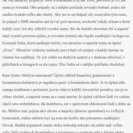
Ak váš mesačný príjem je 500€ a odkladáte si aj tak 100€, percento je 20, ale
suma je rovnaká. Obe prípady sú z môjho pohľadu rovnako bohaté, jeden ale
zarába dvakrát toľko ako druhý. Aby ste to nechápali zle, nemyslím tým teraz,
že prípad s 500€ mesačne má bývať pod mostom, nechodiť nikdy nikam a šetriť
každý cent, len aby odložil vysokú sumu. Ale ak dokáže decentne žiť a usporiť
také vysoké percento platu, je rovnako bohatý ako lepšie zarábajúci kolegovia.
Existujú ľudia, ktorí zarábajú tisícky eur mesačne a napriek tomu sú úplne
„švorc“. Mesačné výdavky niekedy prevyšujú ich príjmy a každý mesiac sa
vlastne len zadlžujú. Vy ich vidíte na drahých autách a v drahom oblečení, v
pôžičkách a lízingoch sa ale topia. Títo ľudia sú z môjho pohľadu chudobní.
Kam týmto všetkým smerujem? Úplný základ finančnej gramotnosti a
hromadenia bohatstva je regulácia pasív a hromadenie aktív. Je to úplná alfa-
omega narábania s peniazmi, povie vám to každý investičný poradca, nie je to
vôbec zložité, a napriek tomu sa s vami stavím, že úplná väčšina ľudí vo vašom
okolí toto nedodržiava. Ak dodržiava, ste v správnom obkolesení ľudí a držte sa
ho. Môžete mať príjem aký chcete a majetky (hlavne spotrebné) vo veľkých
hodnotách, reálne môžete byť na tom ale horšie ako priemerne zarábajúci
človek. Každá nepriazeň osudu alebo nebodaj nehoda vás môže stáť veľmi
veľa. Veľa známych finančníkov a investorov v podstate píše v bledej alebo