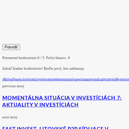
Potvrdiť
Priemerné hodnotenie
0
/ 5. Počet hlasov:
0
Zatiaľ žiadne hodnotenie! Buďte prvý, kto zahlasuje.
Aktiva
Financie
Investicny
Investor
Minanie
Pasiva
Peniaze
Poradca
Prostriedky
Setre
previous story
MOMENTÁLNA SITUÁCIA V INVESTÍCIÁCH 7:
AKTUALITY V INVESTÍCIÁCH
next story